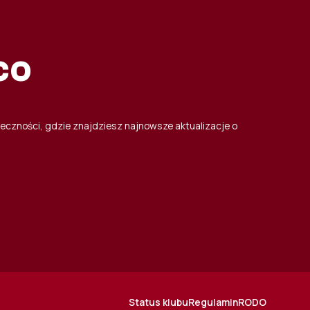
co
łeczności, gdzie znajdziesz najnowsze aktualizacje o
Status klubu
Regulamin
RODO